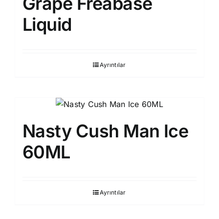
Grape Freabase
Liquid
Ayrıntılar
Nasty Cush Man Ice
60ML
Ayrıntılar