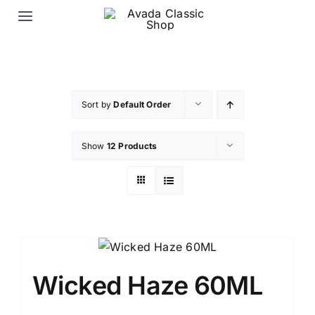
Skip
Toggle
to
Navigation
content
Ana Sayfa
Elektronik Sigara Likit
Sort by
Default Order
Show
12 Products
Elektronik Sigara Puff
İletişim
Wicked Haze 60ML