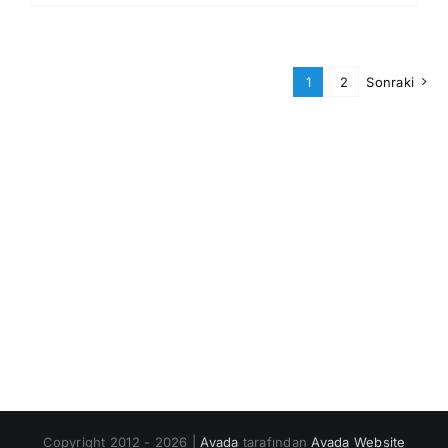
1
2
Sonraki
Copyright 2012 - 2026 |
Avada
tarafından
Avada Website