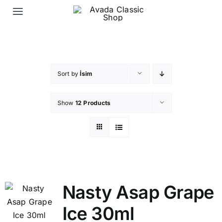
Skip
Toggle
to
Navigation
content
Ana Sayfa
Elektronik Sigara Likit
Sort by
İsim
Show
12 Products
Elektronik Sigara Puff
İletişim
Nasty Asap Grape
Ice 30ml