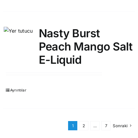
Nasty Burst
Peach Mango Salt
E-Liquid
Ayrıntılar
1
2
…
7
Sonraki