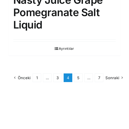
Nasty Juice Grape
Pomegranate Salt
Liquid
Ayrıntılar
Önceki
1
…
3
4
5
…
7
Sonraki