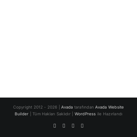
Copyright 2012 - 2026 |
Avada
tarafından
Avada Website
Builder
| Tüm Hakları Saklıdır |
WordPress
ile Hazırlandı
Facebook
X
Instagram
Pinterest