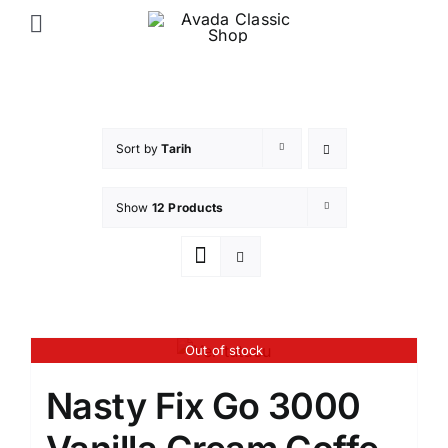
Skip
Toggle
to
Navigation
content
Ana Sayfa
Elektronik Sigara Likit
Sort by
Tarih
Show
12 Products
Elektronik Sigara Puff
İletişim
Out of stock
Nasty Fix Go 3000