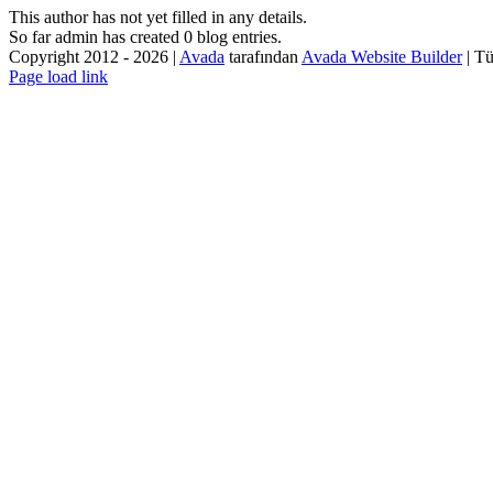
This author has not yet filled in any details.
So far admin has created 0 blog entries.
Copyright 2012 - 2026 |
Avada
tarafından
Avada Website Builder
| Tü
Facebook
X
Instagram
Pinterest
Page load link
Go
to
Top