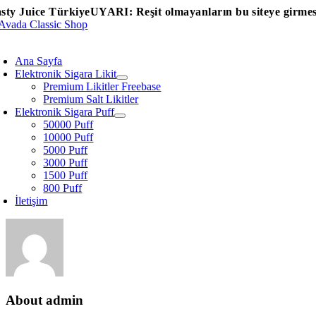
Skip
sty Juice Türkiye
UYARI: Reşit olmayanların bu siteye girmesi
to
content
oggle
avigation
Ana Sayfa
Elektronik Sigara Likit
Premium Likitler Freebase
Premium Salt Likitler
Elektronik Sigara Puff
50000 Puff
10000 Puff
5000 Puff
3000 Puff
1500 Puff
800 Puff
İletişim
About
admin