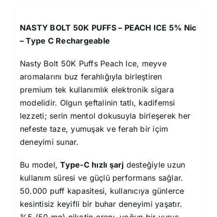
NASTY BOLT 50K PUFFS – PEACH ICE 5% Nic
– Type C Rechargeable
Nasty Bolt 50K Puffs Peach Ice, meyve
aromalarını buz ferahlığıyla birleştiren
premium tek kullanımlık elektronik sigara
modelidir. Olgun şeftalinin tatlı, kadifemsi
lezzeti; serin mentol dokusuyla birleşerek her
nefeste taze, yumuşak ve ferah bir içim
deneyimi sunar.
Bu model,
Type-C hızlı şarj
desteğiyle uzun
kullanım süresi ve güçlü performans sağlar.
50.000 puff kapasitesi, kullanıcıya günlerce
kesintisiz keyifli bir buhar deneyimi yaşatır.
%5 (50 mg) nikotin oranı, yoğun bir vuruş