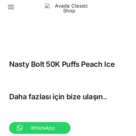
Skip
Toggle
to
Navigation
content
Ana Sayfa
Elektronik Sigara Likit
Nasty Bolt 50K Puffs Peach Ice
Elektronik Sigara Puff
İletişim
Daha fazlası için bize ulaşın..
WhatsApp