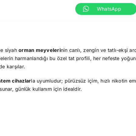
WhatsApp
ve siyah
orman meyveleri
nin canlı, zengin ve tatlı-ekşi ar
elerin harmanlandığı bu özel tat profili, her nefeste yoğ
de karşılar.
stem cihazlar
la uyumludur; pürüzsüz içim, hızlı nikotin e
sunar, günlük kullanım için idealdir.