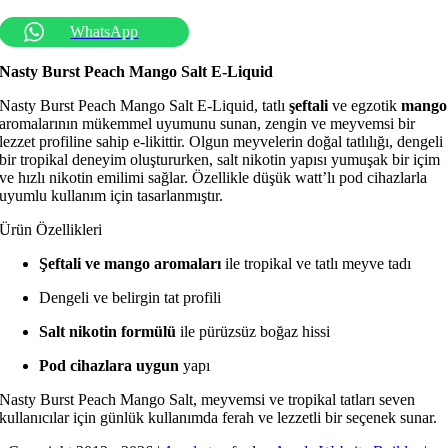
WhatsApp
Nasty Burst Peach Mango Salt E-Liquid
Nasty Burst Peach Mango Salt E-Liquid, tatlı
şeftali
ve egzotik
mango
aromalarının mükemmel uyumunu sunan, zengin ve meyvemsi bir
lezzet profiline sahip e-likittir. Olgun meyvelerin doğal tatlılığı, dengeli
bir tropikal deneyim oluştururken, salt nikotin yapısı yumuşak bir içim
ve hızlı nikotin emilimi sağlar. Özellikle düşük watt’lı pod cihazlarla
uyumlu kullanım için tasarlanmıştır.
Ürün Özellikleri
Şeftali ve mango aromaları
ile tropikal ve tatlı meyve tadı
Dengeli ve belirgin tat profili
Salt nikotin formülü
ile pürüzsüz boğaz hissi
Pod cihazlara uygun
yapı
Nasty Burst Peach Mango Salt, meyvemsi ve tropikal tatları seven
kullanıcılar için günlük kullanımda ferah ve lezzetli bir seçenek sunar.