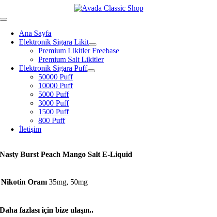
Skip
to
Toggle
content
Navigation
Ana Sayfa
Elektronik Sigara Likit
Premium Likitler Freebase
Premium Salt Likitler
Elektronik Sigara Puff
50000 Puff
10000 Puff
5000 Puff
3000 Puff
1500 Puff
800 Puff
İletişim
Nasty Burst Peach Mango Salt E-Liquid
Nikotin Oranı
35mg, 50mg
Daha fazlası için bize ulaşın..