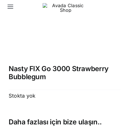
Skip
Toggle
to
Navigation
content
Ana Sayfa
Elektronik Sigara Likit
Elektronik Sigara Puff
Nasty FIX Go 3000 Strawberry
Bubblegum
İletişim
Stokta yok
Daha fazlası için bize ulaşın..