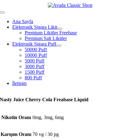
Skip
to
Toggle
content
Navigation
Ana Sayfa
Elektronik Sigara Likit
Premium Likitler Freebase
Premium Salt Likitler
Elektronik Sigara Puff
50000 Puff
10000 Puff
5000 Puff
3000 Puff
1500 Puff
800 Puff
İletişim
Nasty Juice Cherry Cola Freabase Liquid
Nikotin Oranı
0mg, 3mg, 6mg
Karışım Oranı
70 vg / 30 pg