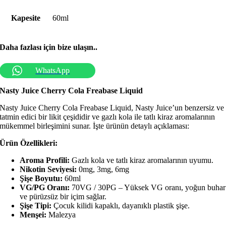
Kapesite
60ml
Daha fazlası için bize ulaşın..
WhatsApp
Nasty Juice Cherry Cola Freabase Liquid
Nasty Juice Cherry Cola Freabase Liquid, Nasty Juice’un benzersiz ve
tatmin edici bir likit çeşididir ve gazlı kola ile tatlı kiraz aromalarının
mükemmel birleşimini sunar. İşte ürünün detaylı açıklaması:
Ürün Özellikleri:
Aroma Profili:
Gazlı kola ve tatlı kiraz aromalarının uyumu.
Nikotin Seviyesi:
0mg, 3mg, 6mg
Şişe Boyutu:
60ml
VG/PG Oranı:
70VG / 30PG – Yüksek VG oranı, yoğun buhar
ve pürüzsüz bir içim sağlar.
Şişe Tipi:
Çocuk kilidi kapaklı, dayanıklı plastik şişe.
Menşei:
Malezya