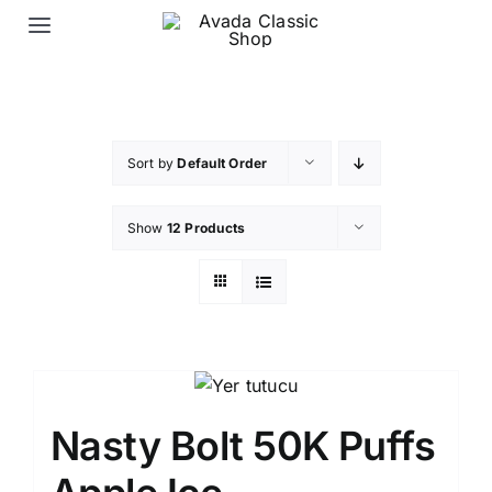
Skip
Toggle
to
Navigation
content
Ana Sayfa
Elektronik Sigara Likit
Sort by
Default Order
Show
12 Products
Elektronik Sigara Puff
İletişim
Nasty Bolt 50K Puffs